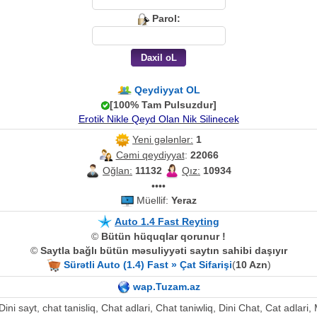
Parol:
Qeydiyyat OL
[100% Tam Pulsuzdur]
Erotik Nikle Qeyd Olan Nik Silinecek
Yeni gələnlər:
1
Cəmi qeydiyyat
:
22066
Oğlan:
11132
Qız:
10934
••••
Müellif:
Yeraz
Auto 1.4 Fast Reyting
©
Bütün hüquqlar qorunur !
©
Saytla bağlı bütün məsuliyyəti saytın sahibi daşıyır
Sürətli Auto (1.4) Fast » Çat Sifarişi
(
10 Azn
)
wap.Tuzam.az
, Dini sayt, chat tanisliq, Chat adlari, Chat taniwliq, Dini Chat, Cat adla