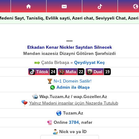
edeni Sayt, Tanisliq, Evlilik sayti, Azeri chat, Seviyyeli Chat, Azeri
••••
Etkadan Kenar Nickler Saytdan Silnecek
Məndən icazesiz Dizayni Götürən Şərəfsizdi
Çatda Birbaşa »
Qeydiyyat Keç
Tiktok
24
Mafia
22
Duel
19
N=1 Domein Satilir!
Admin ilə Əlaqə
Wap.Tuzam.Az / wap.Gozeller.Az
Yalnız Mədəni insanlar üçün Nəzərdə Tutulub
Tuzam.Az
Online
3784
, nəfər
Nick və ya İD