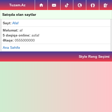
Tuzam.Az
Satışda olan saytlar
Sayt:
Afaf
Məlumat:
af
5 dəqiqə online:
asfaf
Əlaqə:
0555000000
Ana Səhifə
Style Rəng Seçimi