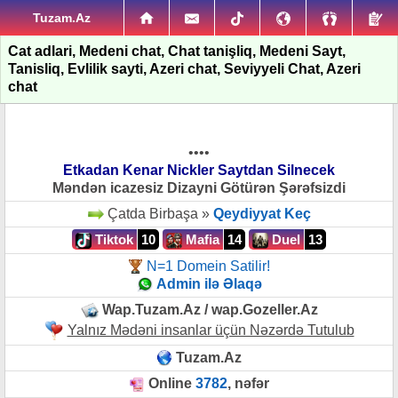
Tuzam.Az
Cat adlari, Medeni chat, Chat tanişliq, Medeni Sayt,
Tanisliq, Evlilik sayti, Azeri chat, Seviyyeli Chat, Azeri
chat
••••
Etkadan Kenar Nickler Saytdan Silnecek
Məndən icazesiz Dizayni Götürən Şərəfsizdi
Çatda Birbaşa »
Qeydiyyat Keç
Tiktok
10
Mafia
14
Duel
13
N=1 Domein Satilir!
Admin ilə Əlaqə
Wap.Tuzam.Az / wap.Gozeller.Az
Yalnız Mədəni insanlar üçün Nəzərdə Tutulub
Tuzam.Az
Online
3782
, nəfər