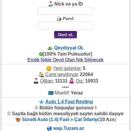
Nick və ya İD
Parol:
Qeydiyyat OL
[100% Tam Pulsuzdur]
Erotik Nikle Qeyd Olan Nik Silinecek
Yeni gələnlər:
5
Cəmi qeydiyyat
:
22064
Oğlan:
11131
Qız:
10933
••••
Müellif:
Yeraz
Auto 1.4 Fast Reyting
©
Bütün hüquqlar qorunur !
©
Saytla bağlı bütün məsuliyyəti saytın sahibi daşıyır
Sürətli Auto (1.4) Fast » Çat Sifarişi
(
10 Azn
)
wap.Tuzam.az