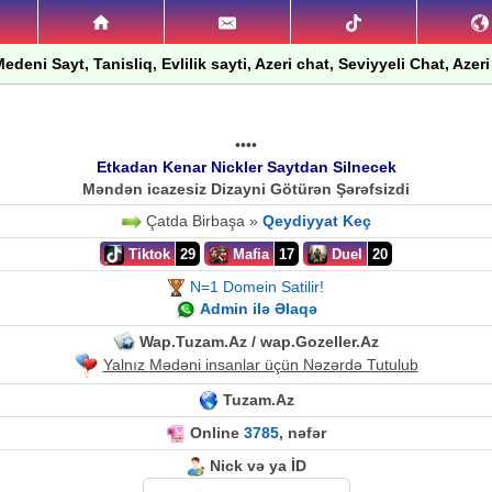
edeni Sayt, Tanisliq, Evlilik sayti, Azeri chat, Seviyyeli Chat, Azeri
••••
Etkadan Kenar Nickler Saytdan Silnecek
Məndən icazesiz Dizayni Götürən Şərəfsizdi
Çatda Birbaşa »
Qeydiyyat Keç
Tiktok
29
Mafia
17
Duel
20
N=1 Domein Satilir!
Admin ilə Əlaqə
Wap.Tuzam.Az / wap.Gozeller.Az
Yalnız Mədəni insanlar üçün Nəzərdə Tutulub
Tuzam.Az
Online
3785
, nəfər
Nick və ya İD