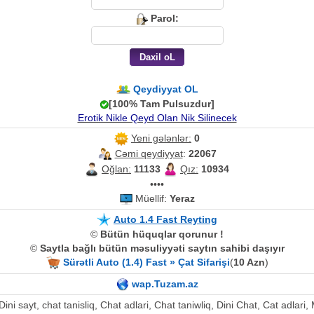
Parol:
Qeydiyyat OL
[100% Tam Pulsuzdur]
Erotik Nikle Qeyd Olan Nik Silinecek
Yeni gələnlər:
0
Cəmi qeydiyyat
:
22067
Oğlan:
11133
Qız:
10934
••••
Müellif:
Yeraz
Auto 1.4 Fast Reyting
©
Bütün hüquqlar qorunur !
©
Saytla bağlı bütün məsuliyyəti saytın sahibi daşıyır
Sürətli Auto (1.4) Fast » Çat Sifarişi
(
10 Azn
)
wap.Tuzam.az
, Dini sayt, chat tanisliq, Chat adlari, Chat taniwliq, Dini Chat, Cat adla