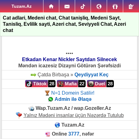
Tuzam.Az
Cat adlari, Medeni chat, Chat tanişliq, Medeni Sayt,
Tanisliq, Evlilik sayti, Azeri chat, Seviyyeli Chat, Azeri
chat
••••
Etkadan Kenar Nickler Saytdan Silnecek
Məndən icazesiz Dizayni Götürən Şərəfsizdi
Çatda Birbaşa »
Qeydiyyat Keç
Tiktok
28
Mafia
22
Duel
28
N=1 Domein Satilir!
Admin ilə Əlaqə
Wap.Tuzam.Az / wap.Gozeller.Az
Yalnız Mədəni insanlar üçün Nəzərdə Tutulub
Tuzam.Az
Online
3777
, nəfər