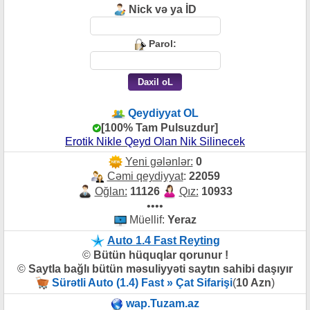
Nick və ya İD
Parol:
Qeydiyyat OL
[100% Tam Pulsuzdur]
Erotik Nikle Qeyd Olan Nik Silinecek
Yeni gələnlər:
0
Cəmi qeydiyyat
:
22059
Oğlan:
11126
Qız:
10933
••••
Müellif:
Yeraz
Auto 1.4 Fast Reyting
©
Bütün hüquqlar qorunur !
©
Saytla bağlı bütün məsuliyyəti saytın sahibi daşıyır
Sürətli Auto (1.4) Fast » Çat Sifarişi
(
10 Azn
)
wap.Tuzam.az