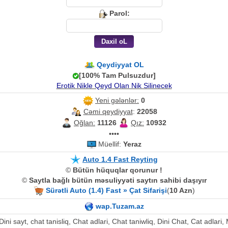
Parol:
Qeydiyyat OL
[100% Tam Pulsuzdur]
Erotik Nikle Qeyd Olan Nik Silinecek
Yeni gələnlər:
0
Cəmi qeydiyyat
:
22058
Oğlan:
11126
Qız:
10932
••••
Müellif:
Yeraz
Auto 1.4 Fast Reyting
©
Bütün hüquqlar qorunur !
©
Saytla bağlı bütün məsuliyyəti saytın sahibi daşıyır
Sürətli Auto (1.4) Fast » Çat Sifarişi
(
10 Azn
)
wap.Tuzam.az
, Dini sayt, chat tanisliq, Chat adlari, Chat taniwliq, Dini Chat, Cat adla