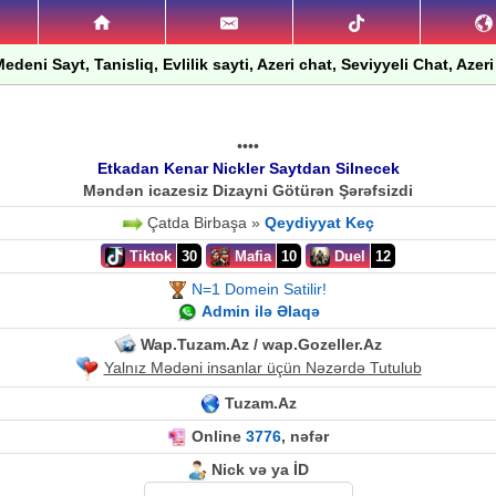
edeni Sayt, Tanisliq, Evlilik sayti, Azeri chat, Seviyyeli Chat, Azeri
••••
Etkadan Kenar Nickler Saytdan Silnecek
Məndən icazesiz Dizayni Götürən Şərəfsizdi
Çatda Birbaşa »
Qeydiyyat Keç
Tiktok
30
Mafia
10
Duel
12
N=1 Domein Satilir!
Admin ilə Əlaqə
Wap.Tuzam.Az / wap.Gozeller.Az
Yalnız Mədəni insanlar üçün Nəzərdə Tutulub
Tuzam.Az
Online
3776
, nəfər
Nick və ya İD