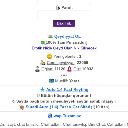
Parol:
Qeydiyyat OL
[100% Tam Pulsuzdur]
Erotik Nikle Qeyd Olan Nik Silinecek
Yeni gələnlər:
1
Cəmi qeydiyyat
:
22059
Oğlan:
11126
Qız:
10933
••••
Müellif:
Yeraz
Auto 1.4 Fast Reyting
©
Bütün hüquqlar qorunur !
©
Saytla bağlı bütün məsuliyyəti saytın sahibi daşıyır
Sürətli Auto (1.4) Fast » Çat Sifarişi
(
10 Azn
)
wap.Tuzam.az
, Dini sayt, chat tanisliq, Chat adlari, Chat taniwliq, Dini Chat, Cat adla