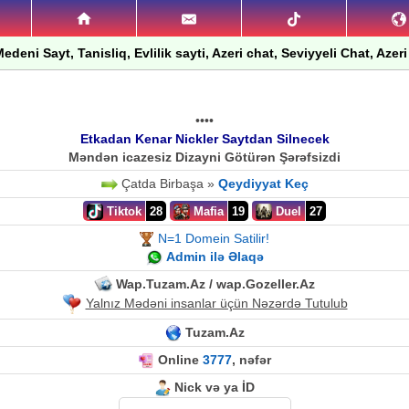
edeni Sayt, Tanisliq, Evlilik sayti, Azeri chat, Seviyyeli Chat, Azeri
••••
Etkadan Kenar Nickler Saytdan Silnecek
Məndən icazesiz Dizayni Götürən Şərəfsizdi
Çatda Birbaşa »
Qeydiyyat Keç
Tiktok
28
Mafia
19
Duel
27
N=1 Domein Satilir!
Admin ilə Əlaqə
Wap.Tuzam.Az / wap.Gozeller.Az
Yalnız Mədəni insanlar üçün Nəzərdə Tutulub
Tuzam.Az
Online
3777
, nəfər
Nick və ya İD