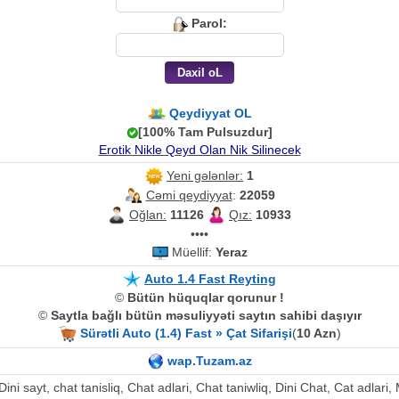
Parol:
Qeydiyyat OL
[100% Tam Pulsuzdur]
Erotik Nikle Qeyd Olan Nik Silinecek
Yeni gələnlər:
1
Cəmi qeydiyyat
:
22059
Oğlan:
11126
Qız:
10933
••••
Müellif:
Yeraz
Auto 1.4 Fast Reyting
©
Bütün hüquqlar qorunur !
©
Saytla bağlı bütün məsuliyyəti saytın sahibi daşıyır
Sürətli Auto (1.4) Fast » Çat Sifarişi
(
10 Azn
)
wap.Tuzam.az
, Dini sayt, chat tanisliq, Chat adlari, Chat taniwliq, Dini Chat, Cat adla