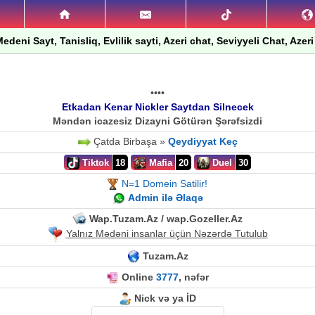
edeni Sayt, Tanisliq, Evlilik sayti, Azeri chat, Seviyyeli Chat, Azeri
••••
Etkadan Kenar Nickler Saytdan Silnecek
Məndən icazesiz Dizayni Götürən Şərəfsizdi
Çatda Birbaşa »
Qeydiyyat Keç
Tiktok
18
Mafia
20
Duel
30
N=1 Domein Satilir!
Admin ilə Əlaqə
Wap.Tuzam.Az / wap.Gozeller.Az
Yalnız Mədəni insanlar üçün Nəzərdə Tutulub
Tuzam.Az
Online
3777
, nəfər
Nick və ya İD