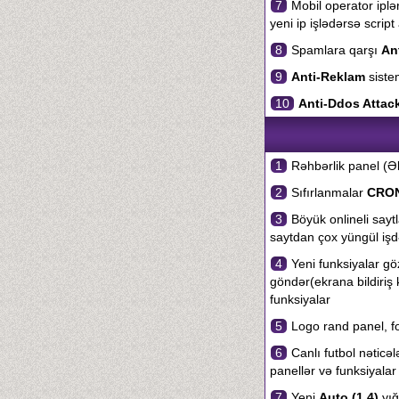
7
Mobil operator iplə
yeni ip işlədərsə scrip
8
Spamlara qarşı
An
9
Anti-Reklam
siste
10
Anti-Ddos Attac
1
Rəhbərlik panel (Əl
2
Sıfırlanmalar
CRO
3
Böyük onlineli saytla
saytdan çox yüngül işd
4
Yeni funksiyalar göz
göndər(ekrana bildiriş 
funksiyalar
5
Logo rand panel, fot
6
Canlı futbol nəticə
panellər və funksiyalar
7
Yeni
Auto (1.4)
yığ