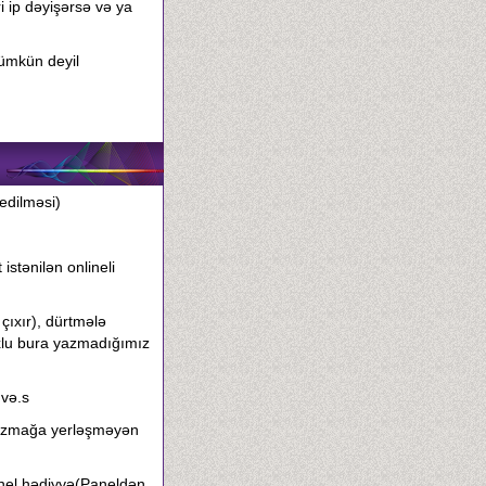
i ip dəyişərsə və ya
mümkün deyil
edilməsi)
istənilən onlineli
 çıxır), dürtmələ
çoxlu bura yazmadığımız
 və.s
a yazmağa yerləşməyən
panel hədiyyə(Paneldən