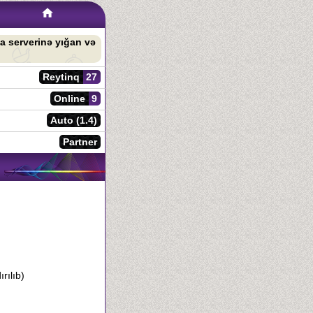
a serverinə yığan və
Reytinq
27
Online
9
Auto (1.4)
Partner
rılıb)