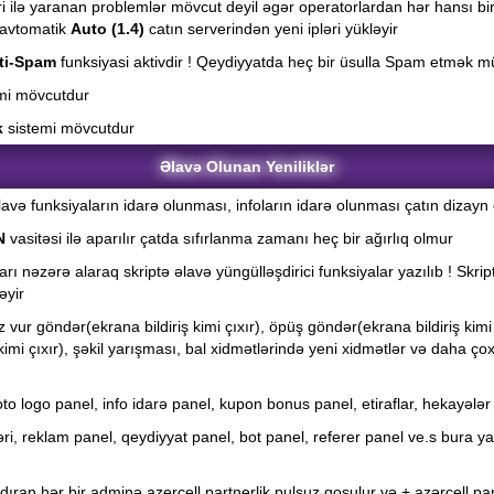
ri ilə yaranan problemlər mövcut deyil əgər operatorlardan hər hansı bir
t avtomatik
Auto (1.4)
catın serverindən yeni ipləri yükləyir
ti-Spam
funksiyasi aktivdir ! Qeydiyyatda heç bir üsulla Spam etmək 
mi mövcutdur
k
sistemi mövcutdur
Əlavə Olunan Yeniliklər
avə funksiyaların idarə olunması, infoların idarə olunması çatın dizayn 
N
vasitəsi ilə aparılır çatda sıfırlanma zamanı heç bir ağırlıq olmur
rı nəzərə alaraq skriptə əlavə yüngülləşdirici funksiyalar yazılıb ! Skript 
əyir
 vur göndər(ekrana bildiriş kimi çıxır), öpüş göndər(ekrana bildiriş kimi
kimi çıxır), şəkil yarışması, bal xidmətlərində yeni xidmətlər və daha 
o logo panel, info idarə panel, kupon bonus panel, etiraflar, hekayələr
ləri, reklam panel, qeydiyyat panel, bot panel, referer panel ve.s bur
dıran hər bir adminə azercell partnerlik pulsuz qoşulur və + azərcell 