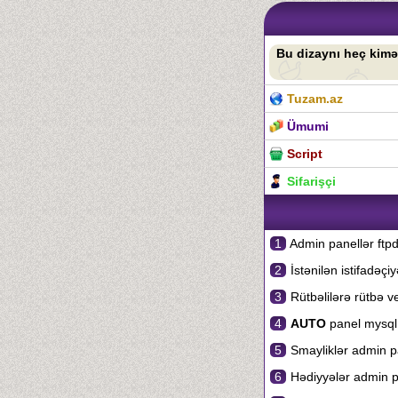
Bu dizaynı heç kimə
Tuzam.az
Ümumi
Script
Sifarişçi
1
Admin panellər ftpd
2
İstənilən istifadəçi
3
Rütbəlilərə rütbə v
4
AUTO
panel mysql i
5
Smayliklər admin pa
6
Hədiyyələr admin p