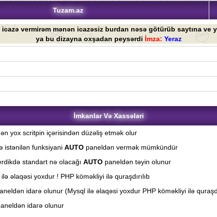
Tuzam.az
 icazə vermirəm mənən icazəsiz burdan nəsə götürüb saytına ve y
ya bu dizayna oxşadan peysərdi
İmza:
Yeraz
İmkanlar Və Xassələri
ən yox scritpin içərisindən düzəliş etmək olur
yə istənilən funksiyani
AUTO
paneldən vermək mümkündür
erdikdə standart nə olacağı
AUTO
paneldən təyin olunur
lə əlaqəsi yoxdur ! PHP köməkliyi ilə quraşdırılıb
neldən idarə olunur (Mysql ilə əlaqəsi yoxdur PHP köməkliyi ilə quraşdı
aneldən idarə olunur