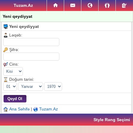
Tuzam.Az
Yeni qeydiyyat
Yeni qeydiyyat
Ləqəb:
Şifrə:
Cins:
Doğum tarixi:
Ana Səhifə
|
Tuzam.Az
Style Rəng Seçimi