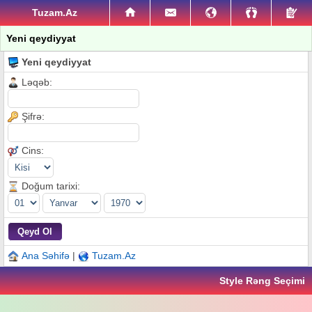
Tuzam.Az
Yeni qeydiyyat
Yeni qeydiyyat
Ləqəb:
Şifrə:
Cins:
Doğum tarixi:
Ana Səhifə
|
Tuzam.Az
Style Rəng Seçimi