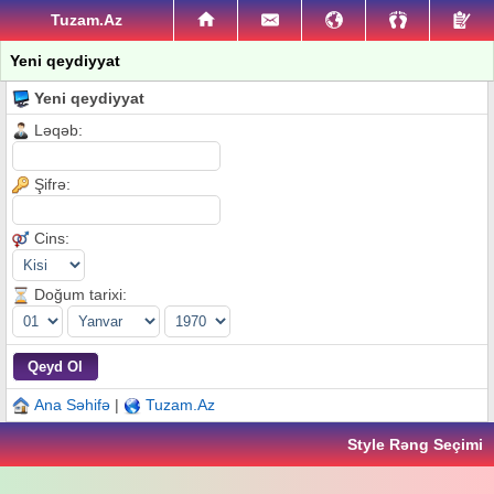
Tuzam.Az
Yeni qeydiyyat
Yeni qeydiyyat
Ləqəb:
Şifrə:
Cins:
Doğum tarixi:
Ana Səhifə
|
Tuzam.Az
Style Rəng Seçimi