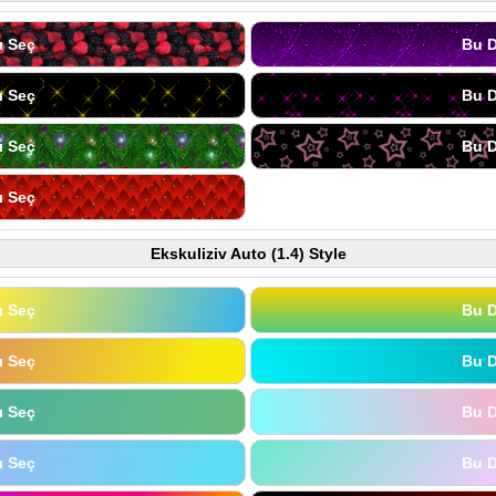
ı Seç
Bu D
ı Seç
Bu D
ı Seç
Bu D
ı Seç
Ekskuliziv Auto (1.4) Style
ı Seç
Bu D
ı Seç
Bu D
ı Seç
Bu D
ı Seç
Bu D