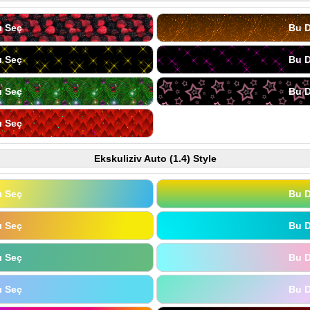
ı Seç
Bu D
ı Seç
Bu D
ı Seç
Bu D
ı Seç
Ekskuliziv Auto (1.4) Style
ı Seç
Bu D
ı Seç
Bu D
ı Seç
Bu D
ı Seç
Bu D