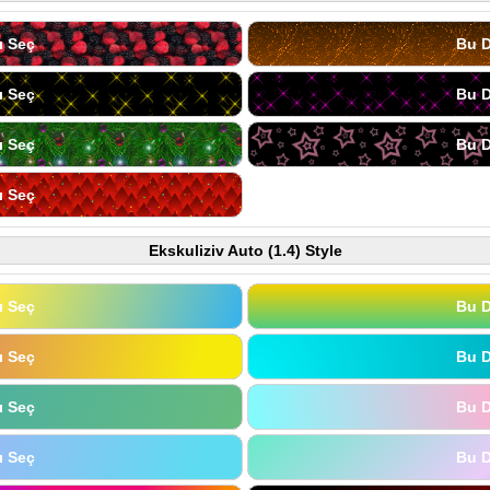
ı Seç
Bu D
ı Seç
Bu D
ı Seç
Bu D
ı Seç
Ekskuliziv Auto (1.4) Style
ı Seç
Bu D
ı Seç
Bu D
ı Seç
Bu D
ı Seç
Bu D