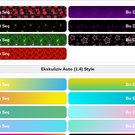
ı Seç
Bu D
ı Seç
Bu D
ı Seç
Bu D
ı Seç
Ekskuliziv Auto (1.4) Style
ı Seç
Bu D
ı Seç
Bu D
ı Seç
Bu D
ı Seç
Bu D