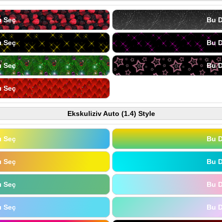
ı Seç
Bu D
ı Seç
Bu D
ı Seç
Bu D
ı Seç
Ekskuliziv Auto (1.4) Style
ı Seç
Bu D
ı Seç
Bu D
ı Seç
Bu D
ı Seç
Bu D