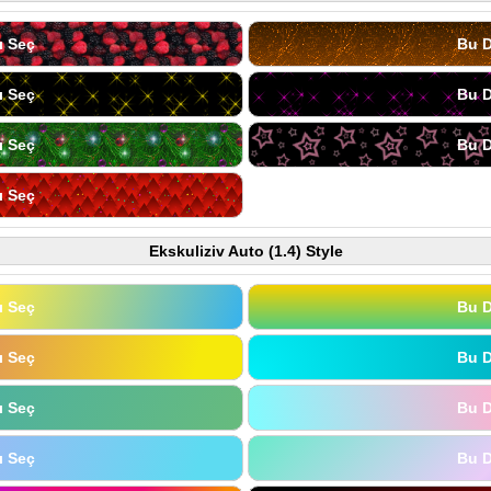
ı Seç
Bu D
ı Seç
Bu D
ı Seç
Bu D
ı Seç
Ekskuliziv Auto (1.4) Style
ı Seç
Bu D
ı Seç
Bu D
ı Seç
Bu D
ı Seç
Bu D