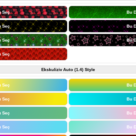
ı Seç
Bu D
ı Seç
Bu D
ı Seç
Bu D
ı Seç
Ekskuliziv Auto (1.4) Style
ı Seç
Bu D
ı Seç
Bu D
ı Seç
Bu D
ı Seç
Bu D