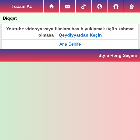
Tuzam.Az
Diqqət
Youtube videoya vəya filmlərə baxıb yükləmək üçün zəhmət
olmasa
»
Qeydiyyatdan Keçin
Ana Səhifə
Style Rəng Seçimi